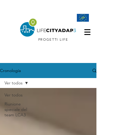
PROGETTI LIFE
Cronología
Ver todos
Ver todos
Riunione
speciale del
team LCA3