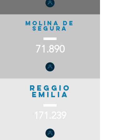
MOLINA DE
SEGURA
71.890
REGGIO
EMILIA
171.239