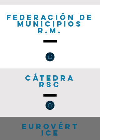
federación de
municipios
R.m.
cátedra
rsc
eurov
ért
ice