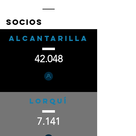
socios
ALCANTARILLA
42.048
LORQUÍ
7.141