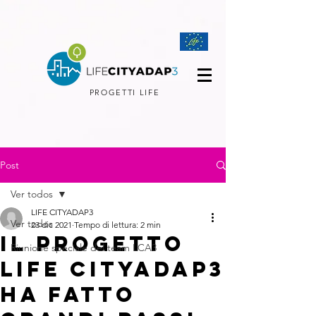
PROGETTI LIFE
Post
Ver todos
LIFE CITYADAP3
Ver todos
23 dic 2021
Tempo di lettura: 2 min
Il progetto
Riunione speciale del team LCA3
LIFE CityAdaP3
ha fatto