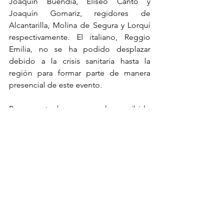
Joaquín Buendía, Eliseo Cantó y 
Joaquín Gomariz, regidores de 
Alcantarilla, Molina de Segura y Lorquí 
respectivamente. El italiano, Reggio 
Emilia, no se ha podido desplazar 
debido a la crisis sanitaria hasta la 
región para formar parte de manera 
presencial de este evento. 
Por su parte, las empresas han recibido 
un reconocimiento por su participación 
en este proyecto, de mano de la 
presidenta de la FMRM, Lola Muñoz y 
del resto de los alcalde y concejales de 
los municipios participantes en este 
proyecto Life.  El director de la Cátedra 
de RSC, Longinos Marín, ha comentado 
que “el músculo empresarial aporta 
una fortaleza necesaria  este proyecto, 