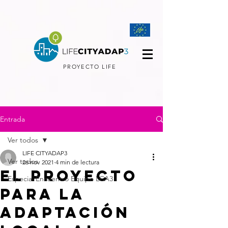
PROYECTO LIFE
Entrada
Ver todos
LIFE CITYADAP3
Ver todos
26 nov 2021
4 min de lectura
El proyecto
Especial Encuentro Equipo LCA3
para la
adaptación